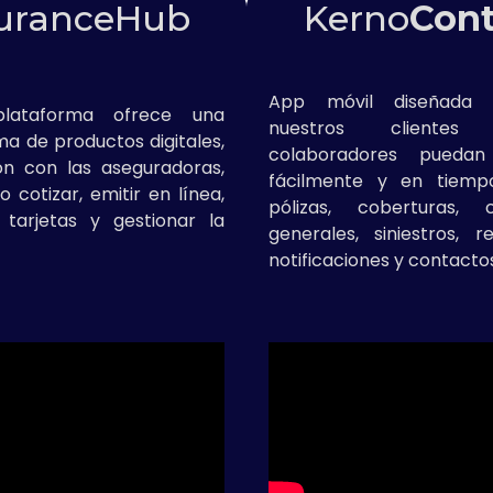
suranceHub
Kerno
Cont
App móvil diseñada
plataforma ofrece una
nuestros cliente
a de productos digitales,
colaboradores puedan 
ón con las aseguradoras,
fácilmente y en tiemp
 cotizar, emitir en línea,
pólizas, coberturas, c
tarjetas y gestionar la
generales, siniestros, 
notificaciones y contacto