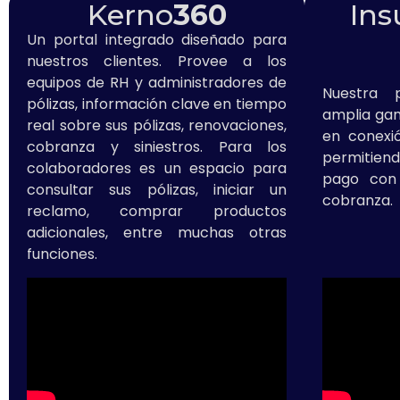
Kerno
360
In
Un portal integrado diseñado para
nuestros clientes. Provee a los
equipos de RH y administradores de
Nuestra 
pólizas, información clave en tiempo
amplia gam
real sobre sus pólizas, renovaciones,
en conexi
cobranza y siniestros. Para los
permitiendo
colaboradores es un espacio para
pago con 
consultar sus pólizas, iniciar un
cobranza.
reclamo, comprar productos
adicionales, entre muchas otras
funciones.