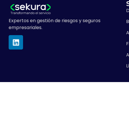
D
Expertos en gestión de riesgos y seguros
B
empresariales.
A
F
A
L