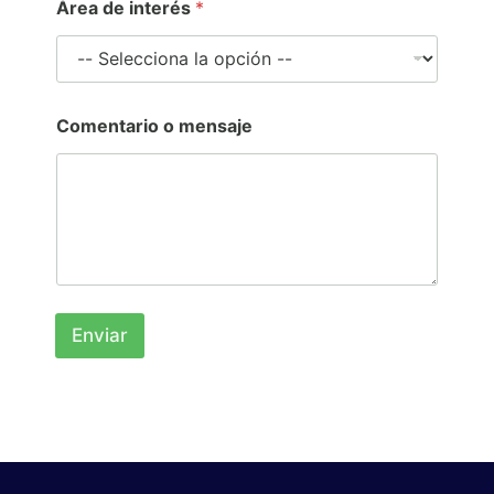
Área de interés
*
m
a
i
l
Comentario o mensaje
Enviar