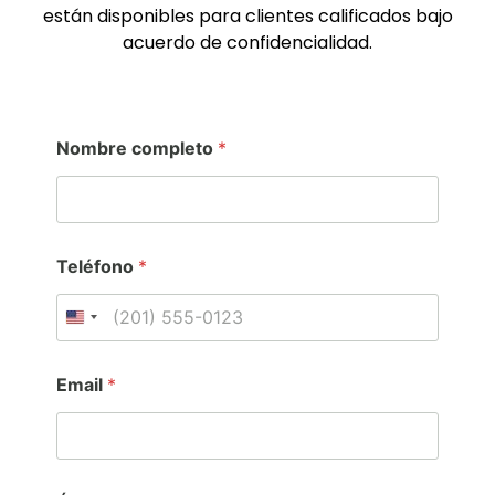
están disponibles para clientes calificados bajo
acuerdo de confidencialidad.
C
Nombre completo
*
o
m
e
n
t
a
Teléfono
*
r
i
o
United States +1
m
e
n
Email
*
s
a
j
e
E